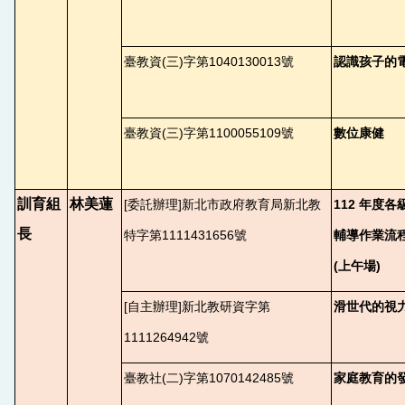
臺教資(三)字第1040130013號
認識孩子的
臺教資(三)字第1100055109號
數位康健
訓育組
林美蓮
[
委託辦理]新北市政府教育局新北教
112
年度各
長
特字第1111431656號
輔導作業流
(上午場)
[
自主辦理]新北教研資字第
滑世代的視
1111264942號
臺教社(二)字第1070142485號
家庭教育的