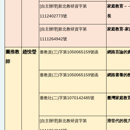
[
自主辦理]新北教研資字第
家庭教育－
1112402773號
長
[
自主辦理]新北教研資字第
家庭教育-
1111264942號
圖推教
趙悅瑩
臺教資(三)字第1050065159號函
網路言論的
師
臺教資(三)字第1050065159號函
網路素養的
臺教社(二)字第1070142485號
臺灣家庭教
[
自主辦理]新北教研資字第
滑世代的視