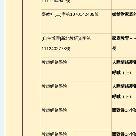
1111264942號
臺教社(二)字第1070142485號
媒體對家庭
[
自主辦理]新北教研資字第
家庭教育－
1112402773號
長
教師網路學院
人際情緒憂
呼喊（上）
教師網路學院
人際情緒憂
呼喊（下）
教師網路學院
面對暴走小
教師網路學院
面對暴走小