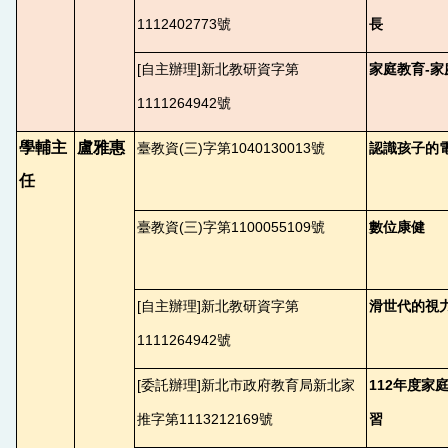
1112402773號
長
[
自主辦理]新北教研資字第
家庭教育-
1111264942號
學輔主
盧雅惠
臺教資(三)字第1040130013號
認識孩子的
任
臺教資(三)字第1100055109號
數位康健
[
自主辦理]新北教研資字第
滑世代的視
1111264942號
[
委託辦理]新北市政府教育局新北家
112
年度家
推字第1113212169號
習