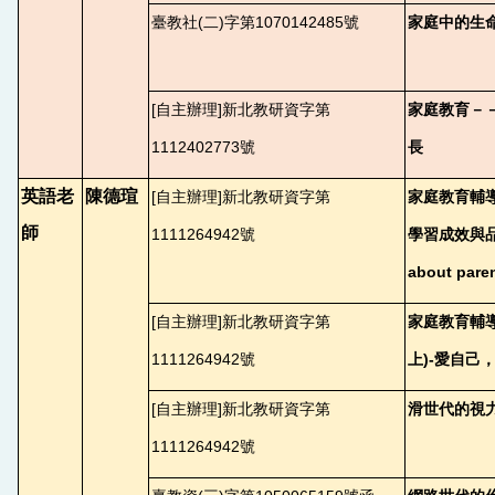
臺教社(二)字第1070142485號
家庭中的生
[
自主辦理]新北教研資字第
家庭教育－
1112402773號
長
英語老
陳德瑄
[
自主辦理]新北教研資字第
家庭教育輔導
師
1111264942號
學習成效與品格
about pare
[
自主辦理]新北教研資字第
家庭教育輔
1111264942號
上)-愛自己
[
自主辦理]新北教研資字第
滑世代的視
1111264942號