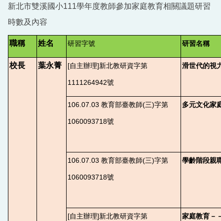
新北市雙溪國小111學年度教師參加家庭教育相關議題研習
109學年度家庭教育成果
時數及內容
家庭教育資源網
職稱
姓名
研習字號
研習名稱
校長
葉永菁
[
自主辦理]新北教研資字第
滑世代的視
1111264942號
106.07.03
教育部臺教師(三)字第
多元文化家
1060093718號
106.07.03
教育部臺教師(三)字第
學齡階段親
1060093718號
[
自主辦理]新北教研資字第
家庭教育－