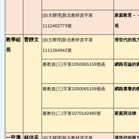
[
自主辦理]新北教研資字第
家庭教育－
1112402773號
長
教學組
曹靜文
[
自主辦理]新北教研資字第
滑世代的視
長
1111264942號
臺教資(三)字第1050065159號函
網路言論的
臺教資(三)字第1050065159號函
網路素養的
臺教社(二)字第1070142485號
家庭與法律
一甲導
林佳禾
[
自主辦理]新北教研資字第
滑世代的視