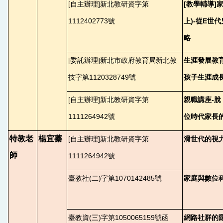
[
自主辦理]新北教研資字第
[
教學輔導]
1112402773號
上)-從E世
略
[
委託辦理]新北市政府教育局新北教
生涯發展教
技字第1120328749號
孩子生涯成
[
自主辦理]新北教研資字第
親職講座-
1111264942號
位時代家長的
特教老
楊宜蓁
[
自主辦理]新北教研資字第
滑世代的視
師
1111264942號
臺教社(二)字第1070142485號
家庭與數位
臺教資(三)字第1050065159號函
網路社群的