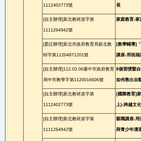
1112402773號
長
[
自主辦理]新北教研資字第
家庭教育-
1111264942號
[
委託辦理]新北市政府教育局新北教
[
教學輔導]
特字第11204871201號
講座-用祝
[
自主辦理]112.03.06臺中市政府教育
8
個習慣暨自
局中市教學字第1120016606號
如何教出自
[
自主辦理]新北教研資字第
[
國際教育]
1112402773號
上)-跨越文
[
自主辦理]新北教研資字第
親職講座-
1111264942號
與青少年溝