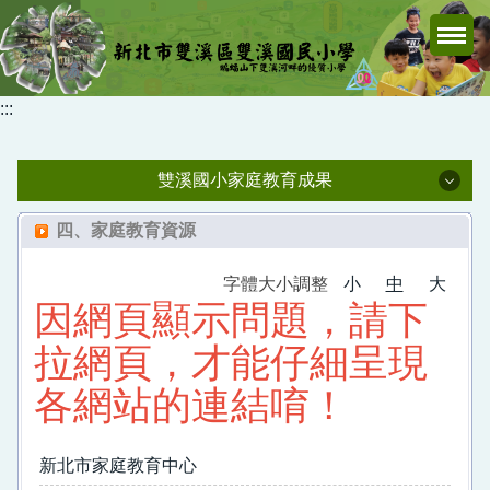
跳
到
主
要
:::
內
容
區
雙溪國小家庭教育成果
雙溪國小家庭教育成果
四、家庭教育資源
113學年度家庭教育成果
字體大小調整
小
中
大
因網頁顯示問題，請下
112學年度家庭教育成果
拉網頁，才能仔細呈現
111學年度家庭教育成果
各網站的連結唷！
110學年度家庭教育成果
新北市家庭教育中心
108學年度之前家庭教育成果