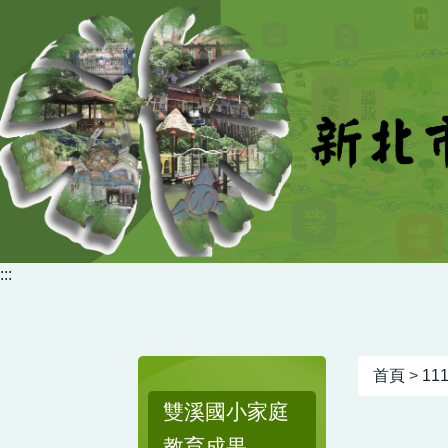
跳
到
主
要
內
容
區
:::
首頁
>
1
雙溪國小家庭
教育成果